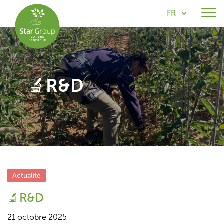
FR
🔬R&D
Actualité
🔬R&D
21 octobre 2025