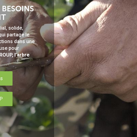
S BESOINS
IT
l, solide,
ui partage le
uctions dans une
use pour
OUP, l’arbre
es
UP