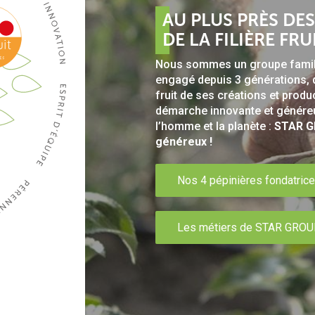
AU PLUS PRÈS DE
DE LA FILIÈRE FRU
Nous sommes un groupe familia
engagé depuis 3 générations, q
fruit de ses créations et prod
démarche innovante et génére
l’homme et la planète :
STAR GR
généreux !
Nos 4 pépinières fondatric
Les métiers de STAR GRO