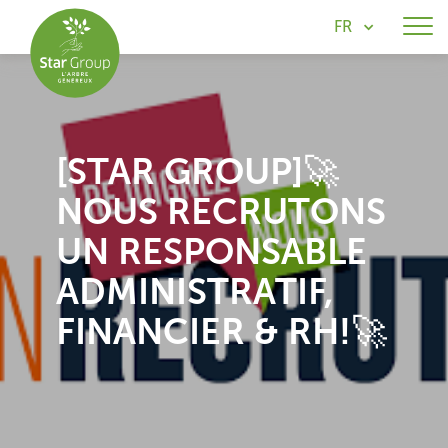
FR
[STAR GROUP]🚀
NOUS RECRUTONS
UN RESPONSABLE
ADMINISTRATIF,
FINANCIER & RH!🚀