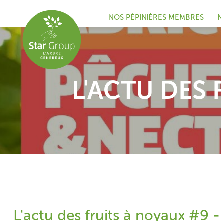
NOS PÉPINIÈRES MEMBRES
L'ACTU DES 
Newsletter noyaux
L'actu des fruits à noyaux #9 